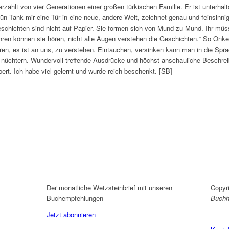
hlt von vier Generationen einer großen türkischen Familie. Er ist unterhaltsa
ün Tank mir eine Tür in eine neue, andere Welt, zeichnet genau und feinsinn
schichten sind nicht auf Papier. Sie formen sich von Mund zu Mund. Ihr müss
 Ohren können sie hören, nicht alle Augen verstehen die Geschichten.“ So Onk
ren, es ist an uns, zu verstehen. Eintauchen, versinken kann man in die Spra
sie nüchtern. Wundervoll treffende Ausdrücke und höchst anschauliche Beschrei
rt. Ich habe viel gelernt und wurde reich beschenkt. [SB]
Der monatliche Wetzsteinbrief mit unseren
Copyr
Buchempfehlungen
Buchh
Jetzt abonnieren