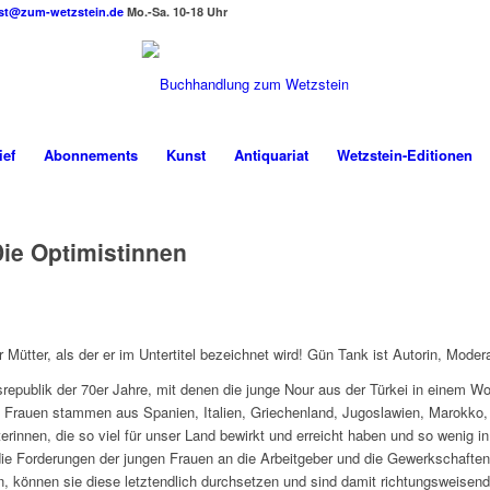
st@zum-wetzstein.de
Mo.-Sa. 10-18 Uhr
ief
Abonnements
Kunst
Antiquariat
Wetzstein-Editionen
Die Optimistinnen
ütter, als der er im Untertitel bezeichnet wird! Gün Tank ist Autorin, Moderato
srepublik der 70er Jahre, mit denen die junge Nour aus der Türkei in einem 
Die Frauen stammen aus Spanien, Italien, Griechenland, Jugoslawien, Marokko
iterinnen, die so viel für unser Land bewirkt und erreicht haben und so weni
die Forderungen der jungen Frauen an die Arbeitgeber und die Gewerkschaften
, können sie diese letztendlich durchsetzen und sind damit richtungsweisend 