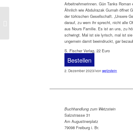
Arbeitnehmerinnen. Gün Tanks Roman erzä
Ähnlich wie Abdulrazak Gurnah öffnet G
Juli 2023: José Luis
der türkischen Gesellschaft. „Unsere Ge
González Macías:
darauf, zu wem ihr sprecht, nicht alle
Kleiner Atlas der
aus Nours Familie. Es ist an uns, zu hö
Leuchttürme am Ende...
schwingt. Mal ist sie lyrisch, mal ist 
ungemein damit beeindruckt, gar bezaube
S. Fischer Verlag, 22 Euro
Bestellen
/
2. Dezember 2023
von
wetzstein
Buchhandlung zum Wetzstein
Salzstrasse 31
Am Augustinerplatz
79098 Freiburg i. Br.