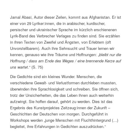
Jamal Abasi, Autor dieser Zeilen, kommt aus Afghanistan. Er ist
einer von 29 Lyriker:innen, die in arabischer, kurdischer,
persischer und ukrainischer Sprache im kürzlich erschienenen
Lyrik-Band des Verbrecher Verlages zu finden sind. Sie erzählen
in ihren Texten von Zweifel und Ängsten, von Erlebtem (oft
Unvorstellbarem). Auch ihre Sehnsucht und Trauer lernen wir
kennen, genauso wie ihre Träume und Hoffnungen: „
bleibt nur die
Hoffnung / dass am Ende des Weges / eine brennende Kerze auf
uns wartet
.“ (S. 75)
Die Gedichte sind ein kleines Wunder. Menschen, die
verschiedene Gewalt- und Verlustformen durchleben mussten,
überwinden ihre Sprachlosigkeit und schreiben. Sie öffnen sich,
trotz der Unsicherheiten, die das Leben ihnen auch weiterhin
aufzwingt. Sie hoffen darauf, gehört zu werden. Dies ist das
Ergebnis des Kunstprojektes Zeitzeug:innen der Zukunft –
Geschichten der Deutschen von morgen. Durchgeführt in
Workshops werden „junge Menschen mit Fluchthintergrund (…)
begleitet, ihre Erfahrungen in Gedichten auszudrücken.“